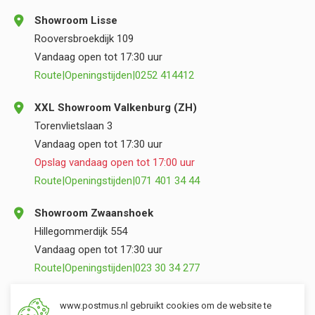
Showroom Lisse
Rooversbroekdijk 109
Vandaag open tot 17:30 uur
Route
|
Openingstijden
|
0252 414412
XXL Showroom Valkenburg (ZH)
Torenvlietslaan 3
Vandaag open tot 17:30 uur
Opslag vandaag open tot 17:00 uur
Route
|
Openingstijden
|
071 401 34 44
Showroom Zwaanshoek
Hillegommerdijk 554
Vandaag open tot 17:30 uur
Route
|
Openingstijden
|
023 30 34 277
Opslag Valkenburg (ZH)
www.postmus.nl gebruikt cookies om de website te