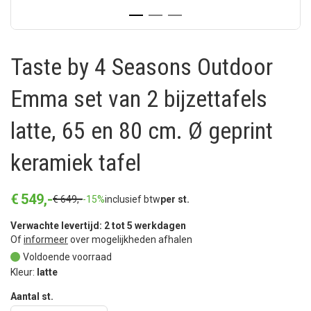
Taste by 4 Seasons Outdoor
Emma set van 2 bijzettafels
latte, 65 en 80 cm. Ø geprint
keramiek tafel
€
549
,
-
€
649
,
-
-15%
inclusief btw
per st.
Verwachte levertijd: 2 tot 5 werkdagen
Of
informeer
over mogelijkheden afhalen
Voldoende voorraad
Kleur:
latte
Aantal st.