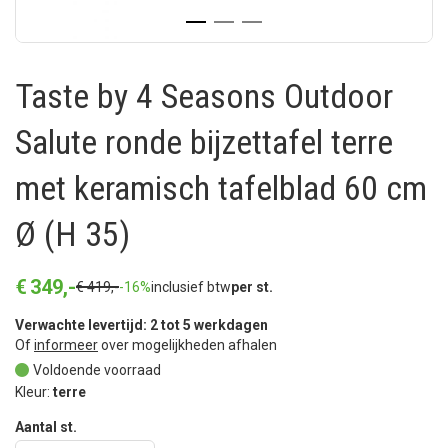
Taste by 4 Seasons Outdoor
Salute ronde bijzettafel terre
met keramisch tafelblad 60 cm
Ø (H 35)
€
349
,
-
€
419
,
-
-16%
inclusief btw
per st.
Verwachte levertijd: 2 tot 5 werkdagen
Of
informeer
over mogelijkheden afhalen
Voldoende voorraad
Kleur:
terre
Aantal st.