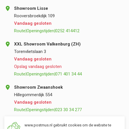
Showroom Lisse
Rooversbroekdijk 109
Vandaag gesloten
Route
|
Openingstijden
|
0252 414412
XXL Showroom Valkenburg (ZH)
Torenvlietslaan 3
Vandaag gesloten
Opslag vandaag gesloten
Route
|
Openingstijden
|
071 401 34 44
Showroom Zwaanshoek
Hillegommerdijk 554
Vandaag gesloten
Route
|
Openingstijden
|
023 30 34 277
Opslag Valkenburg (ZH)
www.postmus.nl gebruikt cookies om de website te