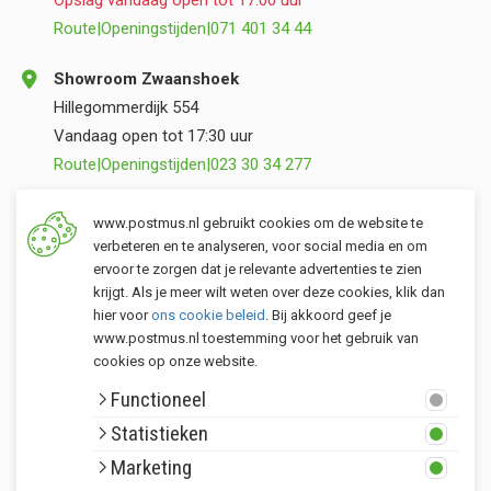
Opslag vandaag open tot 17:00 uur
Route
|
Openingstijden
|
071 401 34 44
Showroom Zwaanshoek
Hillegommerdijk 554
Vandaag open tot 17:30 uur
Route
|
Openingstijden
|
023 30 34 277
Opslag Valkenburg (ZH)
www.postmus.nl gebruikt cookies om de website te
Torenvlietslaan 3
verbeteren en te analyseren, voor social media en om
ervoor te zorgen dat je relevante advertenties te zien
Vandaag open tot 17:00 uur
krijgt. Als je meer wilt weten over deze cookies, klik dan
Route
|
Openingstijden
|
071 401 34 44
hier voor
ons cookie beleid
. Bij akkoord geef je
www.postmus.nl toestemming voor het gebruik van
cookies op onze website.
Klantenservice
Functioneel
Postmus merken
Statistieken
Rondom Postmus
Marketing