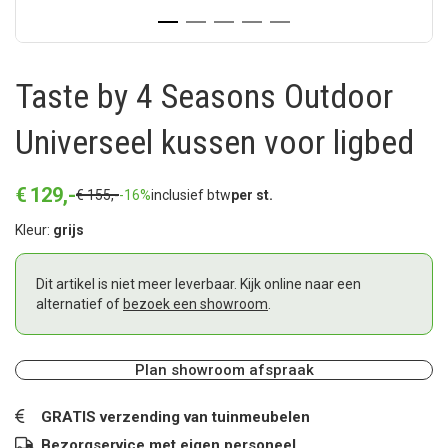
Taste by 4 Seasons Outdoor
Universeel kussen voor ligbed
€
129
,
-
€
155
,
-
-16%
inclusief btw
per st.
Kleur:
grijs
Dit artikel is niet meer leverbaar. Kijk online naar een
alternatief of
bezoek een showroom
.
Plan showroom afspraak
GRATIS verzending van tuinmeubelen
Bezorgservice met eigen personeel