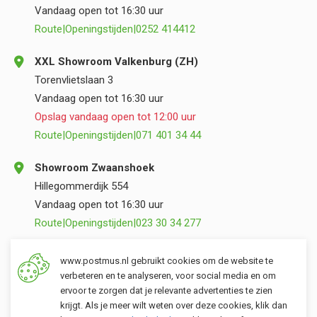
Vandaag open tot 16:30 uur
Route
|
Openingstijden
|
0252 414412
XXL Showroom Valkenburg (ZH)
Torenvlietslaan 3
Vandaag open tot 16:30 uur
Opslag vandaag open tot 12:00 uur
Route
|
Openingstijden
|
071 401 34 44
Showroom Zwaanshoek
Hillegommerdijk 554
Vandaag open tot 16:30 uur
Route
|
Openingstijden
|
023 30 34 277
Opslag Valkenburg (ZH)
www.postmus.nl gebruikt cookies om de website te
Torenvlietslaan 3
verbeteren en te analyseren, voor social media en om
ervoor te zorgen dat je relevante advertenties te zien
Vandaag open tot 12:00 uur
krijgt. Als je meer wilt weten over deze cookies, klik dan
Route
|
Openingstijden
|
071 401 34 44