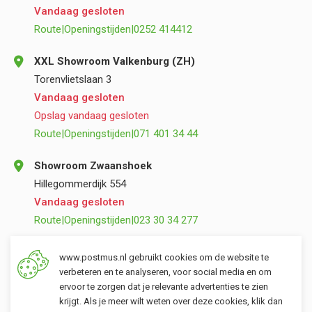
Vandaag gesloten
Route
|
Openingstijden
|
0252 414412
XXL Showroom Valkenburg (ZH)
Torenvlietslaan 3
Vandaag gesloten
Opslag vandaag gesloten
Route
|
Openingstijden
|
071 401 34 44
Showroom Zwaanshoek
Hillegommerdijk 554
Vandaag gesloten
Route
|
Openingstijden
|
023 30 34 277
Opslag Valkenburg (ZH)
www.postmus.nl gebruikt cookies om de website te
Torenvlietslaan 3
verbeteren en te analyseren, voor social media en om
ervoor te zorgen dat je relevante advertenties te zien
Vandaag gesloten
krijgt. Als je meer wilt weten over deze cookies, klik dan
Route
|
Openingstijden
|
071 401 34 44