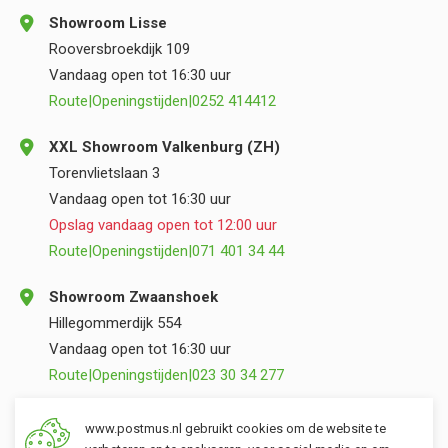
Showroom Lisse
Rooversbroekdijk 109
Vandaag open tot 16:30 uur
Route
|
Openingstijden
|
0252 414412
XXL Showroom Valkenburg (ZH)
Torenvlietslaan 3
Vandaag open tot 16:30 uur
Opslag vandaag open tot 12:00 uur
Route
|
Openingstijden
|
071 401 34 44
Showroom Zwaanshoek
Hillegommerdijk 554
Vandaag open tot 16:30 uur
Route
|
Openingstijden
|
023 30 34 277
Opslag Valkenburg (ZH)
www.postmus.nl gebruikt cookies om de website te
Torenvlietslaan 3