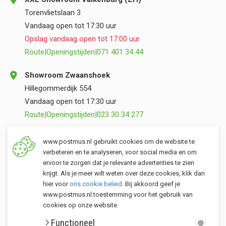
Torenvlietslaan 3
Vandaag open tot 17:30 uur
Opslag vandaag open tot 17:00 uur
Route
|
Openingstijden
|
071 401 34 44
Showroom Zwaanshoek
Hillegommerdijk 554
Vandaag open tot 17:30 uur
Route
|
Openingstijden
|
023 30 34 277
Opslag Valkenburg (ZH)
www.postmus.nl gebruikt cookies om de website te
Torenvlietslaan 3
verbeteren en te analyseren, voor social media en om
ervoor te zorgen dat je relevante advertenties te zien
Vandaag open tot 17:00 uur
krijgt. Als je meer wilt weten over deze cookies, klik dan
Route
|
Openingstijden
|
071 401 34 44
hier voor
ons cookie beleid
. Bij akkoord geef je
www.postmus.nl toestemming voor het gebruik van
cookies op onze website.
Klantenservice
Functioneel