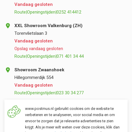
Vandaag gesloten
Route
|
Openingstijden
|
0252 414412
XXL Showroom Valkenburg (ZH)
Torenvlietslaan 3
Vandaag gesloten
Opslag vandaag gesloten
Route
|
Openingstijden
|
071 401 34 44
Showroom Zwaanshoek
Hillegommerdijk 554
Vandaag gesloten
Route
|
Openingstijden
|
023 30 34 277
Opslag Valkenburg (ZH)
www.postmus.nl gebruikt cookies om de website te
Torenvlietslaan 3
verbeteren en te analyseren, voor social media en om
ervoor te zorgen dat je relevante advertenties te zien
Vandaag gesloten
krijgt. Als je meer wilt weten over deze cookies, klik dan
Route
|
Openingstijden
|
071 401 34 44