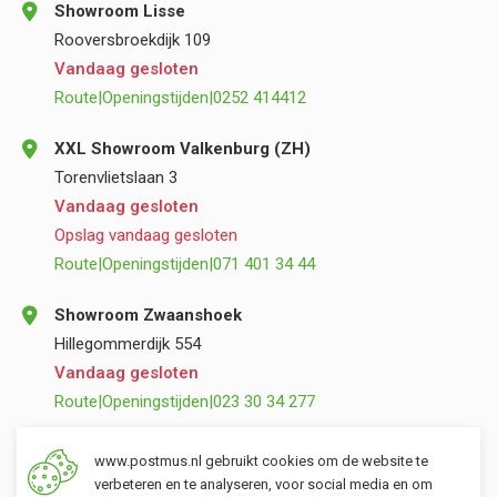
Showroom Lisse
Rooversbroekdijk 109
Vandaag gesloten
Route
|
Openingstijden
|
0252 414412
XXL Showroom Valkenburg (ZH)
Torenvlietslaan 3
Vandaag gesloten
Opslag vandaag gesloten
Route
|
Openingstijden
|
071 401 34 44
Showroom Zwaanshoek
Hillegommerdijk 554
Vandaag gesloten
Route
|
Openingstijden
|
023 30 34 277
Opslag Valkenburg (ZH)
www.postmus.nl gebruikt cookies om de website te
Torenvlietslaan 3
verbeteren en te analyseren, voor social media en om