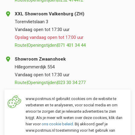
Route
|
Openingstijden
|
0252 414412
XXL Showroom Valkenburg (ZH)
Torenvlietslaan 3
Vandaag open tot 17:30 uur
Opslag vandaag open tot 17:00 uur
Route
|
Openingstijden
|
071 401 34 44
Showroom Zwaanshoek
Hillegommerdijk 554
Vandaag open tot 17:30 uur
Route
|
Openingstijden
|
023 30 34 277
Opslag Valkenburg (ZH)
www.postmus.nl gebruikt cookies om de website te
Torenvlietslaan 3
verbeteren en te analyseren, voor social media en om
ervoor te zorgen dat je relevante advertenties te zien
Vandaag open tot 17:00 uur
krijgt. Als je meer wilt weten over deze cookies, klik dan
Route
|
Openingstijden
|
071 401 34 44
hier voor
ons cookie beleid
. Bij akkoord geef je
www.postmus.nl toestemming voor het gebruik van