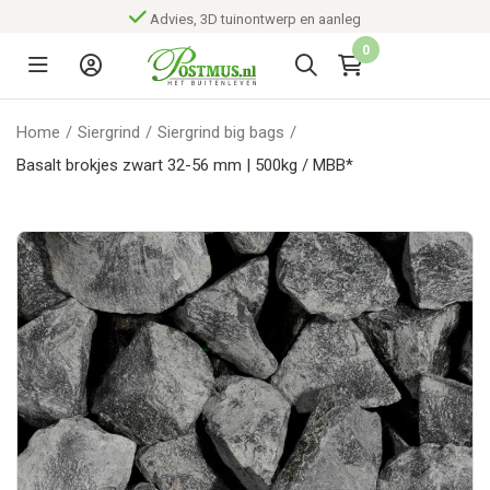
Advies, 3D tuinontwerp en aanleg
0
Home
/
Siergrind
/
Siergrind big bags
/
Basalt brokjes zwart 32-56 mm | 500kg / MBB*