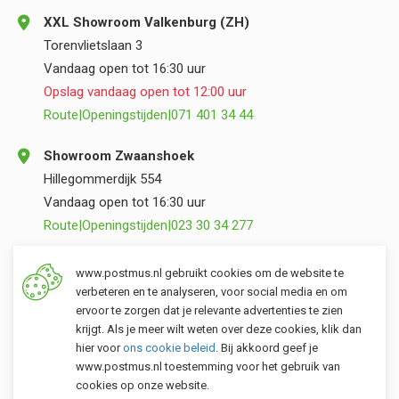
XXL Showroom Valkenburg (ZH)
Torenvlietslaan 3
Vandaag open tot 16:30 uur
Opslag vandaag open tot 12:00 uur
Route
|
Openingstijden
|
071 401 34 44
Showroom Zwaanshoek
Hillegommerdijk 554
Vandaag open tot 16:30 uur
Route
|
Openingstijden
|
023 30 34 277
Opslag Valkenburg (ZH)
www.postmus.nl gebruikt cookies om de website te
Torenvlietslaan 3
verbeteren en te analyseren, voor social media en om
ervoor te zorgen dat je relevante advertenties te zien
Vandaag open tot 12:00 uur
krijgt. Als je meer wilt weten over deze cookies, klik dan
Route
|
Openingstijden
|
071 401 34 44
hier voor
ons cookie beleid
. Bij akkoord geef je
www.postmus.nl toestemming voor het gebruik van
cookies op onze website.
Klantenservice