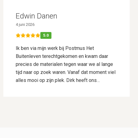
Edwin Danen
4 juni 2026
5.0
Ik ben via mijn werk bij Postmus Het
Buitenleven terechtgekomen en kwam daar
precies de materialen tegen waar we al lange
tijd naar op zoek waren. Vanaf dat moment viel
alles mooi op zijn plek. Dirk heeft ons
uitstekend geholpen met het uitwerken van ons
ontwerp. Hij dacht goed mee, gaf deskundig
advies en wist onze wensen perfect te
vertalen naar een plan waar we direct
enthousiast over waren. Daarnaast heeft hij
voor ons de samenwerking met Hogewoning
Hoveniers geregeld, waardoor het hele traject