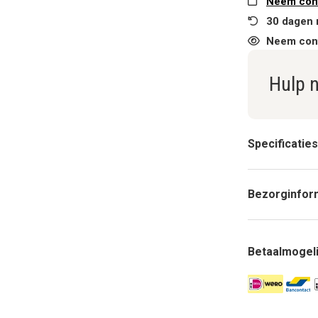
Neem cont
30 dagen 
Neem cont
Hulp 
Specificaties
Bezorginfor
Betaalmogel