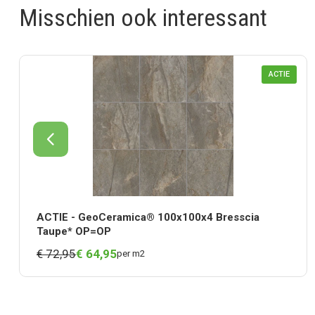
Misschien ook interessant
ACTIE
ACTIE - GeoCeramica® 100x100x4 Bresscia
Taupe* OP=OP
€ 72,95
€
64,
95
per m2