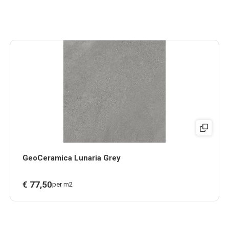
GeoCeramica Lunaria Grey
€
77,
50
per m2