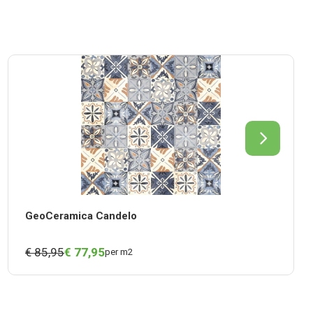
GeoCeramica Candelo
€ 85,95
€
77,
95
per m2