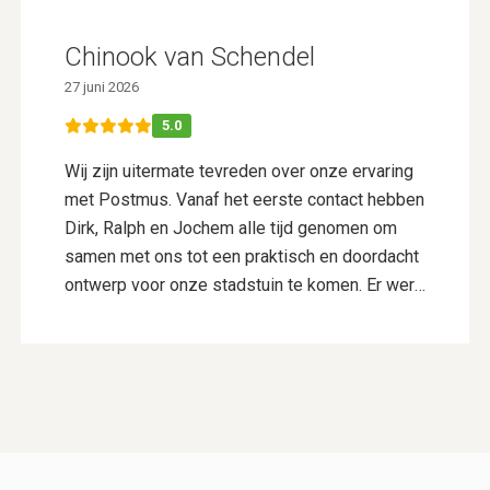
Chinook van Schendel
27 juni 2026
5.0
Wij zijn uitermate tevreden over onze ervaring
met Postmus. Vanaf het eerste contact hebben
Dirk, Ralph en Jochem alle tijd genomen om
samen met ons tot een praktisch en doordacht
ontwerp voor onze stadstuin te komen. Er werd
goed geluisterd naar onze wensen en er werd
actief meegedacht, wat resulteerde in een
ontwerp dat perfect bij ons past. De aanleg is
vervolgens uitgevoerd door Vincent Walters en
zijn collega’s. Zij hebben ontzettend netjes
gewerkt, dachten continu mee en maakten waar
nodig keuzes die de kwaliteit en uitstraling van