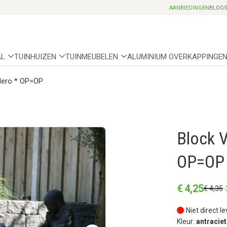
Professionele partnerhoveniers
AANBIEDINGEN
BLOG
AL
TUINHUIZEN
TUINMEUBELEN
ALUMINIUM OVERKAPPINGE
Nero * OP=OP
Block 
OP=OP
€
4
,
25
€
4
,
35
-
Niet direct l
Kleur:
antraciet