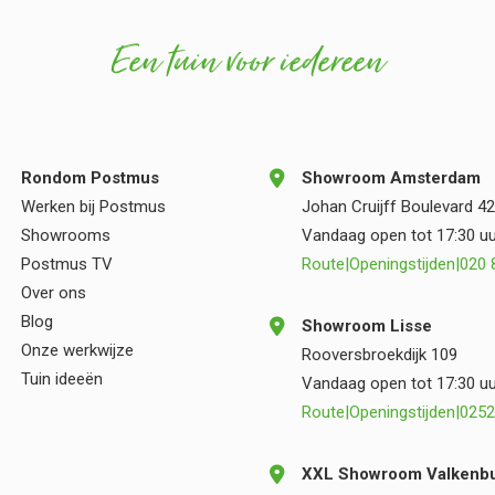
de tuin alleen maar ten goede kwamen. Hun
Een tuin voor iedereen
vakmanschap en oog voor detail zijn duidelijk
zichtbaar in het eindresultaat. Wij zijn zeer blij
met onze nieuwe tuin en kunnen zowel
Postmus als Vincent Walters van harte
aanbevelen aan iedereen die op zoek is naar
Rondom Postmus
Showroom Amsterdam
kwaliteit, deskundigheid en een prettige
Werken bij Postmus
Johan Cruijff Boulevard 42
samenwerking.
Showrooms
Vandaag open tot 17:30 uu
Postmus TV
Route
|
Openingstijden
|
020 
Over ons
Blog
Showroom Lisse
Onze werkwijze
Rooversbroekdijk 109
Tuin ideeën
Vandaag open tot 17:30 uu
Route
|
Openingstijden
|
0252
XXL Showroom Valkenbu