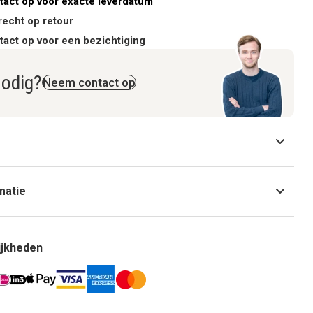
act op voor exacte leverdatum
recht op retour
act op voor een bezichtiging
nodig?
Neem contact op
matie
ijkheden