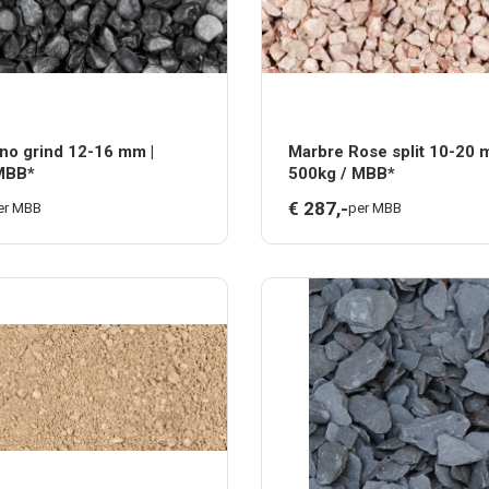
no grind 12-16 mm |
Marbre Rose split 10-20 
MBB*
500kg / MBB*
€
287,
-
er MBB
per MBB