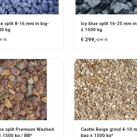
ue split 8-16 mm in big-
Icy blue split 16-25 mm i
00 kg
± 1500 kg
€
299,
-
r st.
per st.
e split Premium Washed
Castle Beige grind 4-10 m
| 1500 kg / BB*
bag ± 1500 kg*