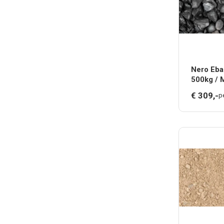
Nero Eba
500kg / 
€
309,
-
p