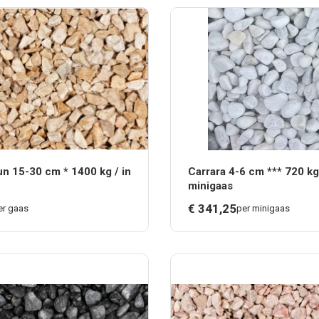
un 15-30 cm * 1400 kg / in
Carrara 4-6 cm *** 720 kg
minigaas
€
341,
25
er gaas
per minigaas