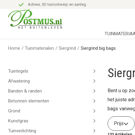
Advies, 3D tuinontwerp en aanleg
TUINMATERIA
Home
/
Tuinmaterialen
/
Siergrind
/
Siergrind big bags
Sierg
Tuintegels
Afwatering
Bent u op zo
Banden & randen
het juiste ad
Betonnen elementen
bags vanwege
Grond
Kunstgras
Prijs
Tuinverlichting
133
Artikelen