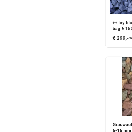
++ Icy bl
bag ± 15
€
299,
-
pe
Grauwack
6-16 mm 