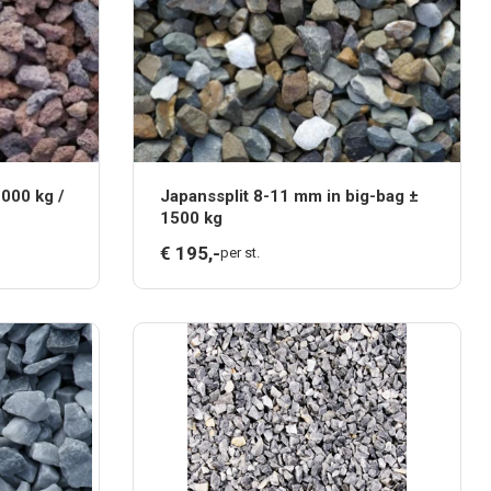
1000 kg /
Japanssplit 8-11 mm in big-bag ±
1500 kg
€
195,
-
per st.