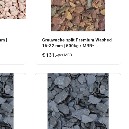
mm |
Grauwacke split Premium Washed
16-32 mm | 500kg / MBB*
€
131,
-
per MBB