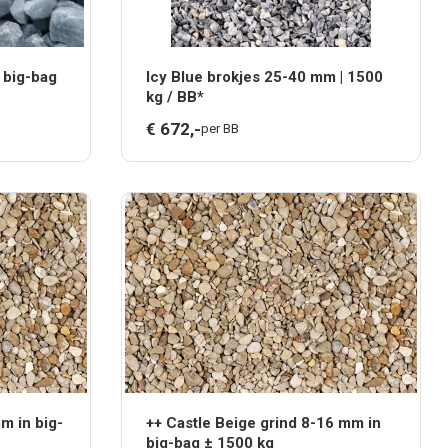
n big-bag
Icy Blue brokjes 25-40 mm | 1500
kg / BB*
€
672,
-
per BB
m in big-
++ Castle Beige grind 8-16 mm in
big-bag ± 1500 kg