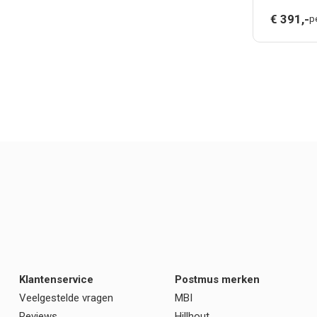
€
391,
-
p
Klantenservice
Postmus merken
Veelgestelde vragen
MBI
Reviews
Hillhout