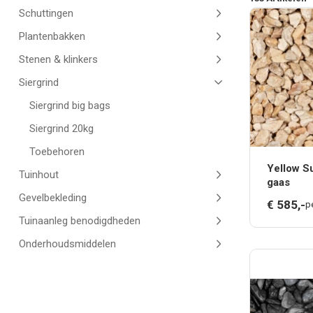
Schuttingen
Plantenbakken
Stenen & klinkers
Siergrind
Siergrind big bags
Siergrind 20kg
Toebehoren
Yellow S
Tuinhout
gaas
Gevelbekleding
€
585,
-
p
Tuinaanleg benodigdheden
Onderhoudsmiddelen