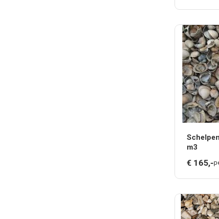
Schelpen
m3
€
165,
-
pe