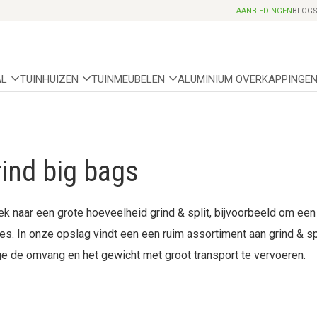
Professionele partnerhoveniers
AANBIEDINGEN
BLOG
AL
TUINHUIZEN
TUINMEUBELEN
ALUMINIUM OVERKAPPINGE
rind big bags
ek naar een grote hoeveelheid grind & split, bijvoorbeeld om ee
res. In onze opslag vindt een een ruim assortiment aan grind & sp
 de omvang en het gewicht met groot transport te vervoeren.