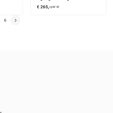
€
265,
-
per st.
6
r