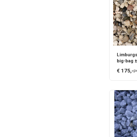
Limburgs
big-bag 
€
175,
-
pe