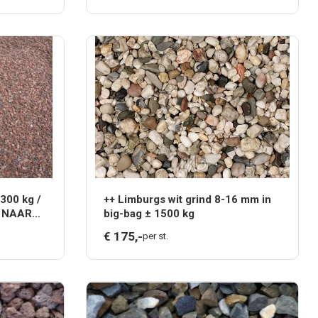
1300 kg /
++ Limburgs wit grind 8-16 mm in
R NAAR
big-bag ± 1500 kg
€
175,
-
per st.