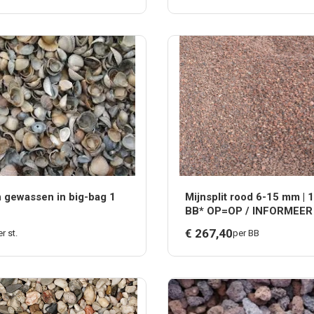
 gewassen in big-bag 1
Mijnsplit rood 6-15 mm | 
BB* OP=OP / INFORMEE
DE VOORRAAD
€
267,
40
r st.
per BB