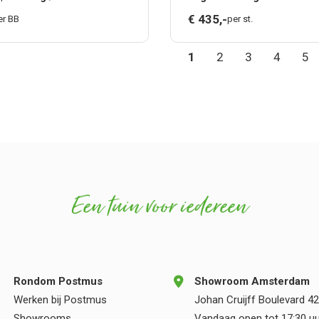
€
435,
-
er BB
per st.
1
2
3
4
5
Een tuin voor iedereen
Rondom Postmus
Showroom Amsterdam
Werken bij Postmus
Johan Cruijff Boulevard 42
Showrooms
Vandaag open tot 17:30 uu