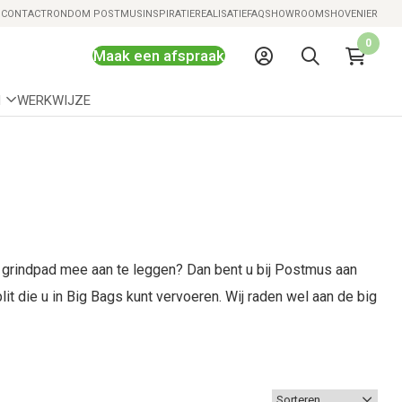
Snelle levering mogelijk
S
CONTACT
RONDOM POSTMUS
INSPIRATIE
REALISATIE
FAQ
SHOWROOMS
HOVENIER
0
Maak een afspraak
N
WERKWIJZE
n grindpad mee aan te leggen? Dan bent u bij Postmus aan
lit die u in Big Bags kunt vervoeren. Wij raden wel aan de big