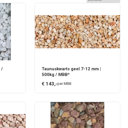
 /
Taunuskwarts geel 7-12 mm |
500kg / MBB*
€
143,
-
per MBB