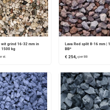
 wit grind 16-32 mm in
Lava Red split 8-16 mm | 
± 1500 kg
BB*
€
254,
-
r st.
per BB