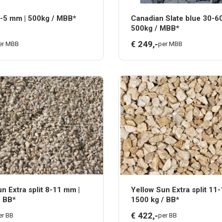
0-5 mm | 500kg / MBB*
Canadian Slate blue 30-6
500kg / MBB*
€
249,
-
er MBB
per MBB
n Extra split 8-11 mm |
Yellow Sun Extra split 11
/ BB*
1500 kg / BB*
€
422,
-
er BB
per BB