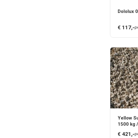
Dololux 
€
117,
-
p
Yellow Su
1500 kg 
€
421,
-
p