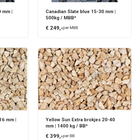
0 mm |
Canadian Slate blue 15-30 mm |
500kg / MBB*
€
249,
-
per MBB
-16 mm |
Yellow Sun Extra brokjes 20-40
mm | 1400 kg / BB*
€
399,
-
per BB