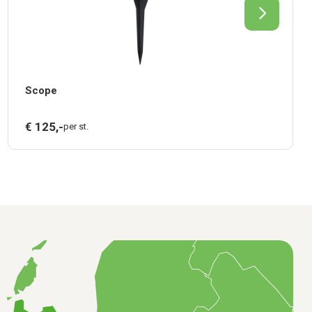
Scope
€
125,
-
per st.