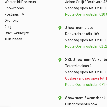
Werken bij Postmus
Johan Cruijff Boulevard 42
samenwerking.
Showrooms
Vandaag open tot 17:30 uu
Postmus TV
Route
|
Openingstijden
|
020 
Over ons
Blog
Showroom Lisse
Onze werkwijze
Rooversbroekdijk 109
Tuin ideeën
Vandaag open tot 17:30 uu
Route
|
Openingstijden
|
0252
XXL Showroom Valkenbu
Torenvlietslaan 3
Vandaag open tot 17:30 uu
Opslag vandaag open tot 1
Route
|
Openingstijden
|
071 
Showroom Zwaanshoek
Hillegommerdijk 554