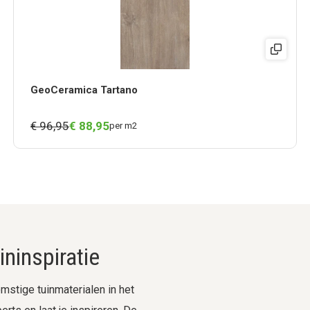
GeoCeramica Tartano
€ 96,95
€
88,
95
per m2
ninspiratie
stige tuinmaterialen in het