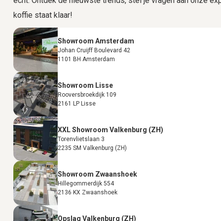
echt. Ontdek de nieuwste trends, stel je vragen aan onze expe
koffie staat klaar!
Showroom Amsterdam
Johan Cruijff Boulevard 42
1101 BH Amsterdam
Showroom Lisse
Rooversbroekdijk 109
2161 LP Lisse
XXL Showroom Valkenburg (ZH)
Torenvlietslaan 3
2235 SM Valkenburg (ZH)
Showroom Zwaanshoek
Hillegommerdijk 554
2136 KX Zwaanshoek
Opslag Valkenburg (ZH)