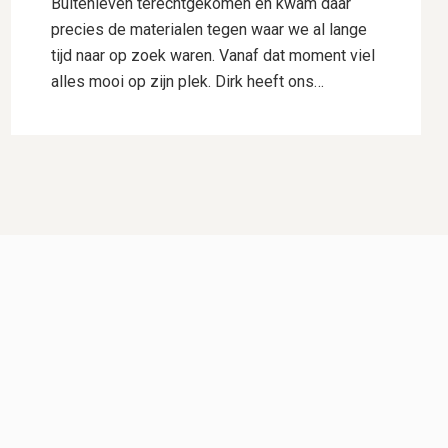
Buitenleven terechtgekomen en kwam daar
precies de materialen tegen waar we al lange
tijd naar op zoek waren. Vanaf dat moment viel
alles mooi op zijn plek. Dirk heeft ons
uitstekend geholpen met het uitwerken van ons
ontwerp. Hij dacht goed mee, gaf deskundig
advies en wist onze wensen perfect te
vertalen naar een plan waar we direct
enthousiast over waren. Daarnaast heeft hij
voor ons de samenwerking met Hogewoning
Hoveniers geregeld, waardoor het hele traject
soepel verliep. De mannen van Hogewoning
Hoveniers waren vervolgens de kers op de
taart. Wat een vaklui! Er werd hard gewerkt,
alles werd netjes uitgevoerd en er was veel
aandacht voor detail. Je merkt dat kwaliteit
voor hen vanzelfsprekend is. Het eindresultaat
is precies zoals we het voor ogen hadden,