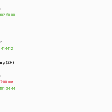
misschien zelfs nog beter. We kijken met veel
r
plezier terug op de samenwerking en kunnen
802 50 00
Postmus Het Buitenleven, Dirk en Hogewoning
Hoveniers van harte aanbevelen. ⭐⭐⭐⭐⭐
r
 414412
rg (ZH)
r
7:00 uur
401 34 44