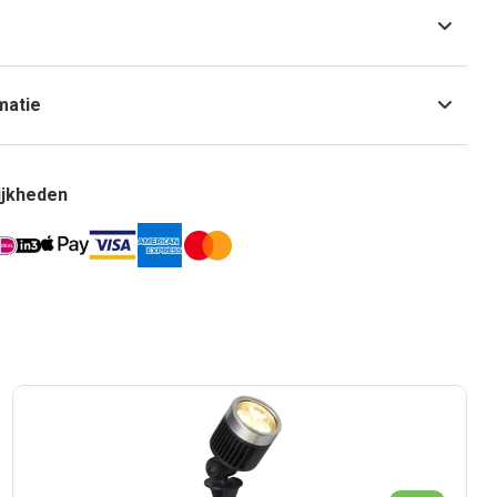
matie
ijkheden