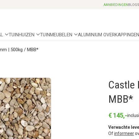
Professionele partnerhoveniers
AANBIEDINGEN
BLOG
AL
TUINHUIZEN
TUINMEUBELEN
ALUMINIUM OVERKAPPINGE
 mm | 500kg / MBB*
Castle 
MBB*
€
145
,
-
inclus
Verwachte leve
Of
informeer
ov