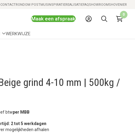
Snelle levering mogelijk
S
CONTACT
RONDOM POSTMUS
INSPIRATIE
REALISATIE
FAQ
SHOWROOMS
HOVENIER
0
Maak een afspraak
N
WERKWIJZE
Beige grind 4-10 mm | 500kg /
ief btw
per MBB
rtijd: 2 tot 5 werkdagen
er mogelijkheden afhalen