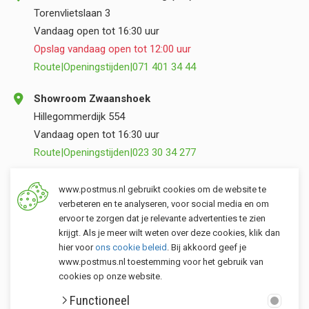
Torenvlietslaan 3
Vandaag open tot 16:30 uur
Opslag vandaag open tot 12:00 uur
Route
|
Openingstijden
|
071 401 34 44
Showroom Zwaanshoek
Hillegommerdijk 554
Vandaag open tot 16:30 uur
Route
|
Openingstijden
|
023 30 34 277
Opslag Valkenburg (ZH)
www.postmus.nl gebruikt cookies om de website te
Torenvlietslaan 3
verbeteren en te analyseren, voor social media en om
ervoor te zorgen dat je relevante advertenties te zien
Vandaag open tot 12:00 uur
krijgt. Als je meer wilt weten over deze cookies, klik dan
Route
|
Openingstijden
|
071 401 34 44
hier voor
ons cookie beleid
. Bij akkoord geef je
www.postmus.nl toestemming voor het gebruik van
cookies op onze website.
Klantenservice
Functioneel
Postmus merken