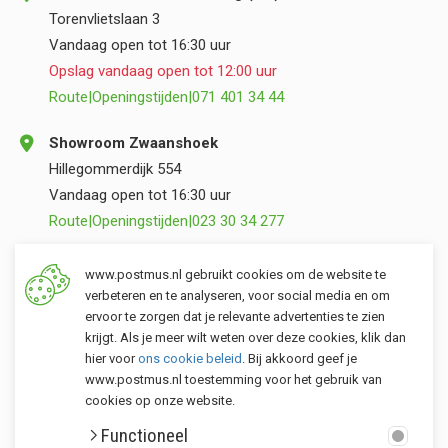
Torenvlietslaan 3
Vandaag open tot 16:30 uur
Opslag vandaag open tot 12:00 uur
Route
|
Openingstijden
|
071 401 34 44
Showroom Zwaanshoek
Hillegommerdijk 554
Vandaag open tot 16:30 uur
Route
|
Openingstijden
|
023 30 34 277
Opslag Valkenburg (ZH)
www.postmus.nl gebruikt cookies om de website te
Torenvlietslaan 3
verbeteren en te analyseren, voor social media en om
ervoor te zorgen dat je relevante advertenties te zien
Vandaag open tot 12:00 uur
krijgt. Als je meer wilt weten over deze cookies, klik dan
Route
|
Openingstijden
|
071 401 34 44
hier voor
ons cookie beleid
. Bij akkoord geef je
www.postmus.nl toestemming voor het gebruik van
cookies op onze website.
Klantenservice
Functioneel
Postmus merken