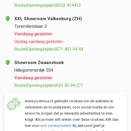
Route
|
Openingstijden
|
0252 414412
XXL Showroom Valkenburg (ZH)
Torenvlietslaan 3
Vandaag gesloten
Opslag vandaag gesloten
Route
|
Openingstijden
|
071 401 34 44
Showroom Zwaanshoek
Hillegommerdijk 554
Vandaag gesloten
Route
|
Openingstijden
|
023 30 34 277
Opslag Valkenburg (ZH)
www.postmus.nl gebruikt cookies om de website te
Torenvlietslaan 3
verbeteren en te analyseren, voor social media en om
ervoor te zorgen dat je relevante advertenties te zien
Vandaag gesloten
krijgt. Als je meer wilt weten over deze cookies, klik dan
Route
|
Openingstijden
|
071 401 34 44
hier voor
ons cookie beleid
. Bij akkoord geef je