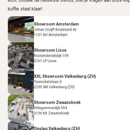
echt. Ontdek de nieuwste trends, stel je vragen aan onze expe
koffie staat klaar!
Showroom Amsterdam
Johan Cruijff Boulevard 42
1101 BH Amsterdam
Showroom Lisse
Rooversbroekdijk 109
2161 LP Lisse
XXL Showroom Valkenburg (ZH)
Torenvlietslaan 3
2235 SM Valkenburg (ZH)
Showroom Zwaanshoek
Hillegommerdijk 554
2136 KX Zwaanshoek
Opslag Valkenburg (ZH)