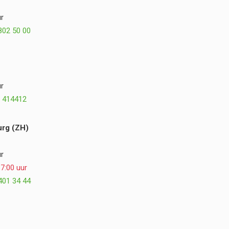
misschien zelfs nog beter. We kijken met veel
r
plezier terug op de samenwerking en kunnen
802 50 00
Postmus Het Buitenleven, Dirk en Hogewoning
Hoveniers van harte aanbevelen. ⭐⭐⭐⭐⭐
r
 414412
rg (ZH)
r
7:00 uur
401 34 44