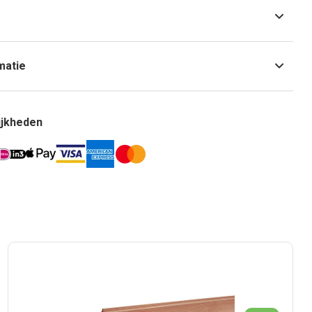
matie
ijkheden