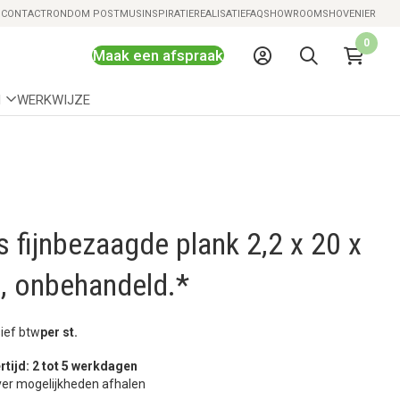
Snelle levering mogelijk
S
CONTACT
RONDOM POSTMUS
INSPIRATIE
REALISATIE
FAQ
SHOWROOMS
HOVENIER
0
Maak een afspraak
N
WERKWIJZE
 fijnbezaagde plank 2,2 x 20 x
, onbehandeld.*
sief btw
per st.
rtijd: 2 tot 5 werkdagen
er mogelijkheden afhalen