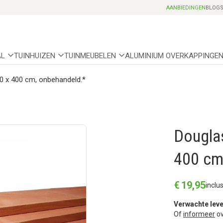
Professionele partnerhoveniers
AANBIEDINGEN
BLOG
AL
TUINHUIZEN
TUINMEUBELEN
ALUMINIUM OVERKAPPINGE
20 x 400 cm, onbehandeld.*
Douglas
400 cm
€
19
,
95
inclu
Verwachte leve
Of
informeer
ov