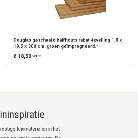
Douglas geschaafd halfhouts rabat 4xvelling 1,8 x
19,5 x 300 cm, groen geïmpregneerd.*
€
18,
50
per st.
ninspiratie
stige tuinmaterialen in het