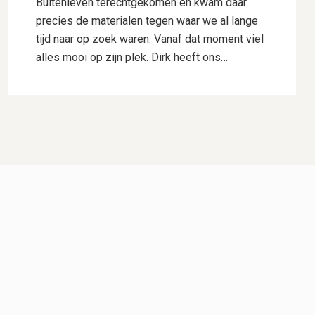
Buitenleven terechtgekomen en kwam daar
precies de materialen tegen waar we al lange
tijd naar op zoek waren. Vanaf dat moment viel
alles mooi op zijn plek. Dirk heeft ons
uitstekend geholpen met het uitwerken van ons
ontwerp. Hij dacht goed mee, gaf deskundig
advies en wist onze wensen perfect te
vertalen naar een plan waar we direct
enthousiast over waren. Daarnaast heeft hij
voor ons de samenwerking met Hogewoning
Hoveniers geregeld, waardoor het hele traject
soepel verliep. De mannen van Hogewoning
Hoveniers waren vervolgens de kers op de
taart. Wat een vaklui! Er werd hard gewerkt,
alles werd netjes uitgevoerd en er was veel
aandacht voor detail. Je merkt dat kwaliteit
voor hen vanzelfsprekend is. Het eindresultaat
is precies zoals we het voor ogen hadden,