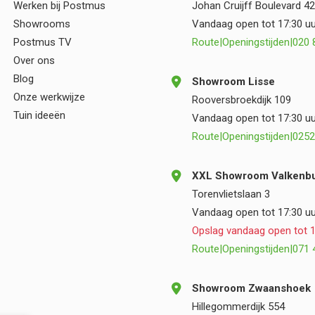
Werken bij Postmus
Johan Cruijff Boulevard 42
samenwerking.
Showrooms
Vandaag open tot 17:30 uu
Postmus TV
Route
|
Openingstijden
|
020 
Over ons
Blog
Showroom Lisse
Onze werkwijze
Rooversbroekdijk 109
Tuin ideeën
Vandaag open tot 17:30 uu
Route
|
Openingstijden
|
0252
XXL Showroom Valkenbu
Torenvlietslaan 3
Vandaag open tot 17:30 uu
Opslag vandaag open tot 1
Route
|
Openingstijden
|
071 
Showroom Zwaanshoek
Hillegommerdijk 554