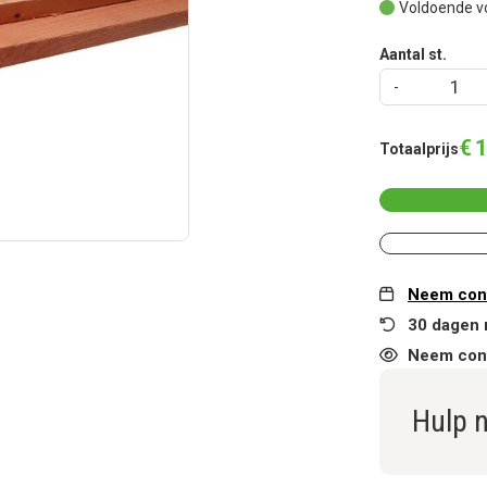
Voldoende v
Aantal st.
€
1
Totaalprijs
Neem cont
30 dagen 
Neem cont
Hulp 