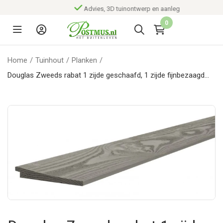
Advies, 3D tuinontwerp en aanleg
0
Home
/
Tuinhout
/
Planken
/
Douglas Zweeds rabat 1 zijde geschaafd, 1 zijde fijnbezaagd
1,1-2,7 x 19,5 x 500 cm, grijs gespoten.