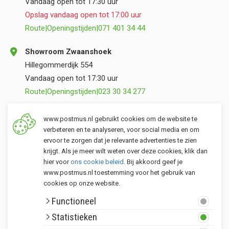
Vandaag open tot 17:30 uur
Opslag vandaag open tot 17:00 uur
Route
|
Openingstijden
|
071 401 34 44
Showroom Zwaanshoek
Hillegommerdijk 554
Vandaag open tot 17:30 uur
Route
|
Openingstijden
|
023 30 34 277
Opslag Valkenburg (ZH)
www.postmus.nl gebruikt cookies om de website te
Torenvlietslaan 3
verbeteren en te analyseren, voor social media en om
ervoor te zorgen dat je relevante advertenties te zien
Vandaag open tot 17:00 uur
krijgt. Als je meer wilt weten over deze cookies, klik dan
Route
|
Openingstijden
|
071 401 34 44
hier voor
ons cookie beleid
. Bij akkoord geef je
www.postmus.nl toestemming voor het gebruik van
cookies op onze website.
Klantenservice
Functioneel
Postmus merken
Statistieken
Rondom Postmus