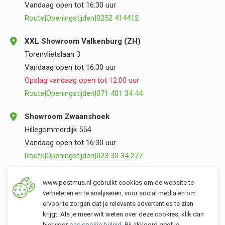
Vandaag open tot 16:30 uur
Route
|
Openingstijden
|
0252 414412
XXL Showroom Valkenburg (ZH)
Torenvlietslaan 3
Vandaag open tot 16:30 uur
Opslag vandaag open tot 12:00 uur
Route
|
Openingstijden
|
071 401 34 44
Showroom Zwaanshoek
Hillegommerdijk 554
Vandaag open tot 16:30 uur
Route
|
Openingstijden
|
023 30 34 277
Opslag Valkenburg (ZH)
www.postmus.nl gebruikt cookies om de website te
Torenvlietslaan 3
verbeteren en te analyseren, voor social media en om
ervoor te zorgen dat je relevante advertenties te zien
Vandaag open tot 12:00 uur
krijgt. Als je meer wilt weten over deze cookies, klik dan
Route
|
Openingstijden
|
071 401 34 44
hier voor
ons cookie beleid
. Bij akkoord geef je