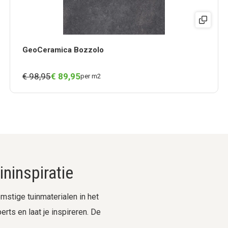
GeoCeramica Bozzolo
€ 98,95
€
89,
95
per m2
ninspiratie
stige tuinmaterialen in het
rts en laat je inspireren. De