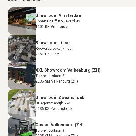
Showroom Amsterdam
Johan Cruijff Boulevard 42
1101 BH Amsterdam
Showroom Lisse
Rooversbroekdijk 109
2161 LP Lisse
XXL Showroom Valkenburg (ZH)
Torenvlietslaan 3
2235 SM Valkenburg (ZH)
Showroom Zwaanshoek
Hillegommerdijk 554
2136 KX Zwaanshoek
Opslag Valkenburg (ZH)
Torenvlietslaan 3
2235 SM Valkenburg (ZH)