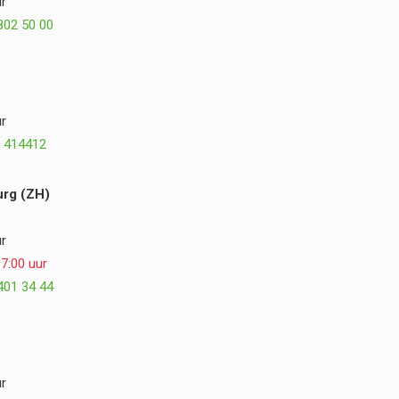
r
plezier terug op de samenwerking en kunnen
802 50 00
Postmus Het Buitenleven, Dirk en Hogewoning
Hoveniers van harte aanbevelen. ⭐⭐⭐⭐⭐
r
 414412
rg (ZH)
r
7:00 uur
401 34 44
r