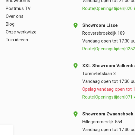
Showrooms
Vandaag open tot 21:00 uu
Postmus TV
Route
|
Openingstijden
|
020 
Over ons
Blog
Showroom Lisse
Onze werkwijze
Rooversbroekdijk 109
Tuin ideeën
Vandaag open tot 17:30 uu
Route
|
Openingstijden
|
0252
XXL Showroom Valkenbu
Torenvlietslaan 3
Vandaag open tot 17:30 uu
Opslag vandaag open tot 1
Route
|
Openingstijden
|
071 
Showroom Zwaanshoek
Hillegommerdijk 554
Vandaag open tot 17:30 uu