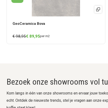
GeoCeramica Bova
€ 98,95
€
89,
95
per m2
Bezoek onze showrooms vol tui
Kom langs in één van onze showrooms en ervaar jouw toekom
echt. Ontdek de nieuwste trends, stel je vragen aan onze expe
koffie staat klaar!