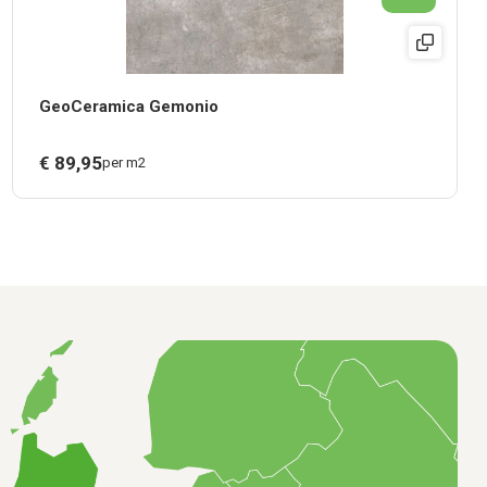
GeoCeramica Gemonio
€
89,
95
per m2