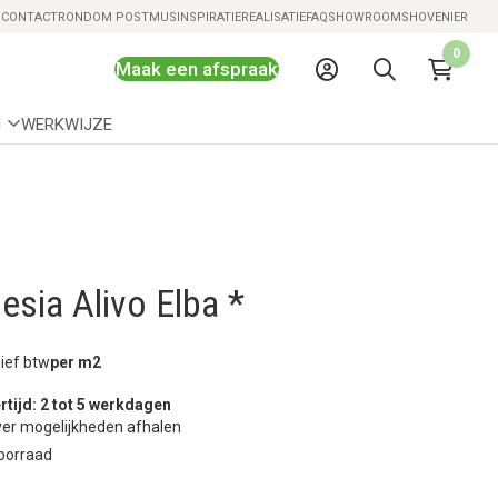
Snelle levering mogelijk
S
CONTACT
RONDOM POSTMUS
INSPIRATIE
REALISATIE
FAQ
SHOWROOMS
HOVENIER
0
Maak een afspraak
N
WERKWIJZE
sia Alivo Elba *
sief btw
per m2
rtijd: 2 tot 5 werkdagen
er mogelijkheden afhalen
oorraad