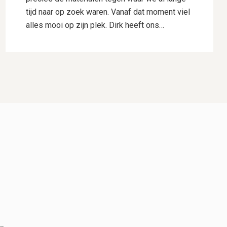
tijd naar op zoek waren. Vanaf dat moment viel
alles mooi op zijn plek. Dirk heeft ons
uitstekend geholpen met het uitwerken van ons
ontwerp. Hij dacht goed mee, gaf deskundig
advies en wist onze wensen perfect te
vertalen naar een plan waar we direct
enthousiast over waren. Daarnaast heeft hij
voor ons de samenwerking met Hogewoning
Hoveniers geregeld, waardoor het hele traject
soepel verliep. De mannen van Hogewoning
Hoveniers waren vervolgens de kers op de
taart. Wat een vaklui! Er werd hard gewerkt,
alles werd netjes uitgevoerd en er was veel
aandacht voor detail. Je merkt dat kwaliteit
voor hen vanzelfsprekend is. Het eindresultaat
is precies zoals we het voor ogen hadden,
misschien zelfs nog beter. We kijken met veel