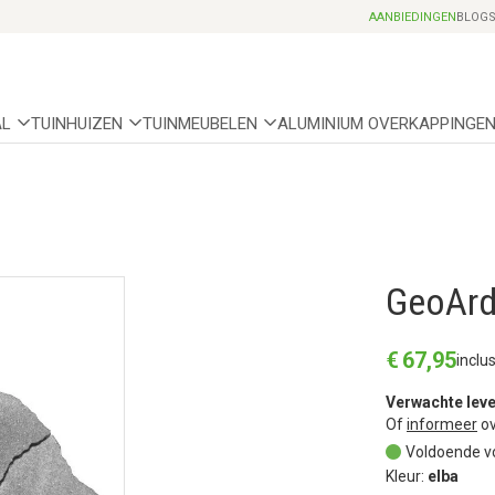
Professionele partnerhoveniers
AANBIEDINGEN
BLOG
AL
TUINHUIZEN
TUINMEUBELEN
ALUMINIUM OVERKAPPINGE
GeoArde
€
67
,
95
inclu
Verwachte leve
Of
informeer
ov
Voldoende v
Kleur:
elba