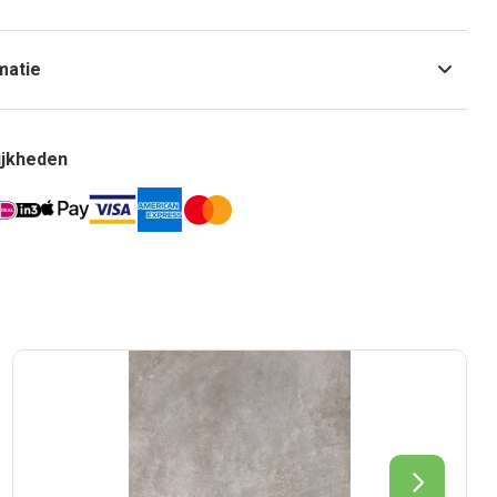
matie
ijkheden