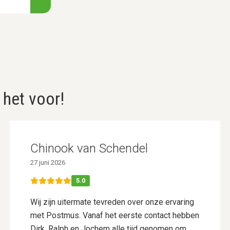
 het voor!
Chinook van Schendel
27 juni 2026
5.0
Wij zijn uitermate tevreden over onze ervaring
met Postmus. Vanaf het eerste contact hebben
Dirk, Ralph en Jochem alle tijd genomen om