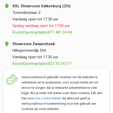
XXL Showroom Valkenburg (ZH)
Torenvlietslaan 3
Vandaag open tot 17:30 uur
Opslag vandaag open tot 17:00 uur
Route
|
Openingstijden
|
071 401 34 44
Showroom Zwaanshoek
Hillegommerdijk 554
Vandaag open tot 17:30 uur
Route
|
Openingstijden
|
023 30 34 277
Opslag Valkenburg (ZH)
www.postmus.nl gebruikt cookies om de website te
Torenvlietslaan 3
verbeteren en te analyseren, voor social media en om
ervoor te zorgen dat je relevante advertenties te zien
Vandaag open tot 17:00 uur
krijgt. Als je meer wilt weten over deze cookies, klik dan
Route
|
Openingstijden
|
071 401 34 44
hier voor
ons cookie beleid
. Bij akkoord geef je
www.postmus.nl toestemming voor het gebruik van
cookies op onze website.
Klantenservice