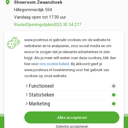
Showroom Zwaanshoek
Hillegommerdijk 554
Vandaag open tot 17:30 uur
Route
|
Openingstijden
|
023 30 34 277
Opslag Valkenburg (ZH)
www.postmus.nl gebruikt cookies om de website te
Torenvlietslaan 3
verbeteren en te analyseren, voor social media en om
ervoor te zorgen dat je relevante advertenties te zien
Vandaag open tot 17:00 uur
krijgt. Als je meer wilt weten over deze cookies, klik dan
Route
|
Openingstijden
|
071 401 34 44
hier voor
ons cookie beleid
. Bij akkoord geef je
www.postmus.nl toestemming voor het gebruik van
cookies op onze website.
Klantenservice
Functioneel
Postmus merken
Statistieken
Rondom Postmus
Marketing
Alles accepteren
© Copyright 2026. Alle rechten voorbehouden Postmus.nl - Het buitenleven •
Selectie accepteren