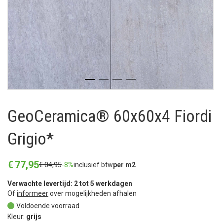
GeoCeramica® 60x60x4 Fiordi
Grigio*
€
77
,
95
€
84
,
95
-8%
inclusief btw
per m2
Verwachte levertijd: 2 tot 5 werkdagen
Of
informeer
over mogelijkheden afhalen
Voldoende voorraad
Kleur:
grijs