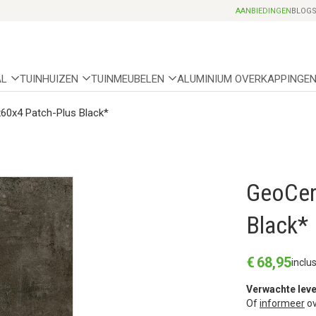
Professionele partnerhoveniers
AANBIEDINGEN
BLOG
AL
TUINHUIZEN
TUINMEUBELEN
ALUMINIUM OVERKAPPINGE
0x4 Patch-Plus Black*
GeoCer
Black*
€
68
,
95
inclu
Verwachte leve
Of
informeer
ov