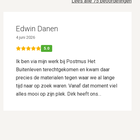
Lees alle 75 beoordelingen
Edwin Danen
4 juni 2026
5.0
Ik ben via mijn werk bij Postmus Het
Buitenleven terechtgekomen en kwam daar
precies de materialen tegen waar we al lange
tijd naar op zoek waren. Vanaf dat moment viel
alles mooi op zijn plek. Dirk heeft ons
uitstekend geholpen met het uitwerken van ons
ontwerp. Hij dacht goed mee, gaf deskundig
advies en wist onze wensen perfect te
vertalen naar een plan waar we direct
enthousiast over waren. Daarnaast heeft hij