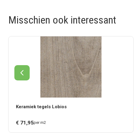
Misschien ook interessant
Keramiek tegels Lobios
€
71,
95
per m2