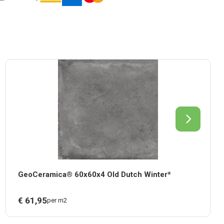
GeoCeramica® 60x60x4 Old Dutch Winter*
€
61,
95
per m2