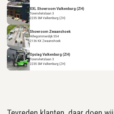
XXL Showroom Valkenburg (ZH)
Torenvlietslaan 3
2235 SM Valkenburg (ZH)
Showroom Zwaanshoek
Hillegommerdijk 554
2136 KX Zwaanshoek
Opslag Valkenburg (ZH)
Torenvlietslaan 3
2235 SM Valkenburg (ZH)
Tevreden klanten, daar doen wij