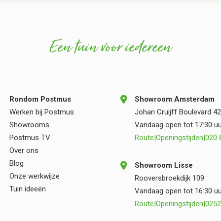
gewerkt, dachten continu mee en maakten waar
nodig keuzes die de kwaliteit en uitstraling van
de tuin alleen maar ten goede kwamen. Hun
Een tuin voor iedereen
vakmanschap en oog voor detail zijn duidelijk
zichtbaar in het eindresultaat. Wij zijn zeer blij
met onze nieuwe tuin en kunnen zowel
Postmus als Vincent Walters van harte
aanbevelen aan iedereen die op zoek is naar
Rondom Postmus
Showroom Amsterdam
kwaliteit, deskundigheid en een prettige
Werken bij Postmus
Johan Cruijff Boulevard 42
samenwerking.
Showrooms
Vandaag open tot 17:30 uu
Postmus TV
Route
|
Openingstijden
|
020 
Over ons
Blog
Showroom Lisse
Onze werkwijze
Rooversbroekdijk 109
Tuin ideeën
Vandaag open tot 16:30 uu
Route
|
Openingstijden
|
0252