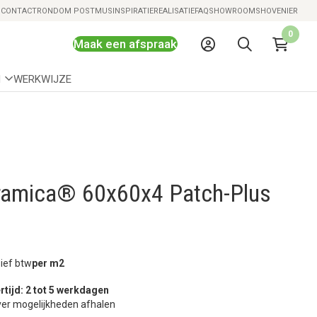
Snelle levering mogelijk
S
CONTACT
RONDOM POSTMUS
INSPIRATIE
REALISATIE
FAQ
SHOWROOMS
HOVENIER
0
Maak een afspraak
N
WERKWIJZE
amica® 60x60x4 Patch-Plus
sief btw
per m2
rtijd: 2 tot 5 werkdagen
er mogelijkheden afhalen