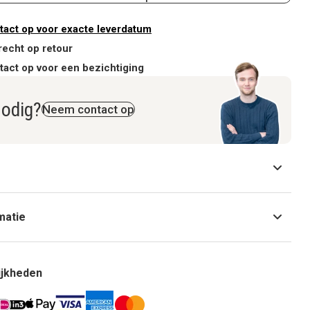
act op voor exacte leverdatum
recht op retour
act op voor een bezichtiging
nodig?
Neem contact op
matie
ijkheden