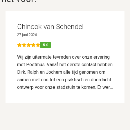
Chinook van Schendel
27 juni 2026
5.0
Wij zijn uitermate tevreden over onze ervaring
met Postmus. Vanaf het eerste contact hebben
Dirk, Ralph en Jochem alle tijd genomen om
samen met ons tot een praktisch en doordacht
ontwerp voor onze stadstuin te komen. Er werd
goed geluisterd naar onze wensen en er werd
actief meegedacht, wat resulteerde in een
ontwerp dat perfect bij ons past. De aanleg is
vervolgens uitgevoerd door Vincent Walters en
zijn collega’s. Zij hebben ontzettend netjes