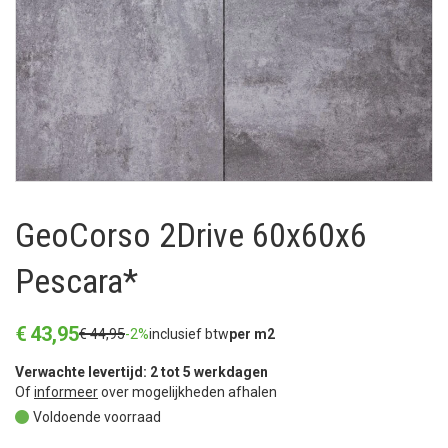
GeoCorso 2Drive 60x60x6
Pescara*
€
43
,
95
€
44
,
95
-2%
inclusief btw
per m2
Verwachte levertijd: 2 tot 5 werkdagen
Of
informeer
over mogelijkheden afhalen
Voldoende voorraad