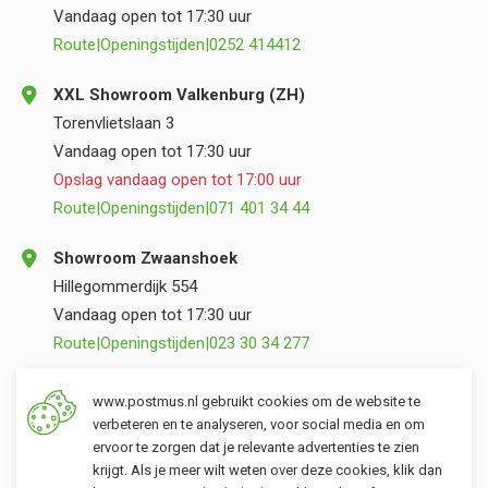
Vandaag open tot 17:30 uur
Route
|
Openingstijden
|
0252 414412
XXL Showroom Valkenburg (ZH)
Torenvlietslaan 3
Vandaag open tot 17:30 uur
Opslag vandaag open tot 17:00 uur
Route
|
Openingstijden
|
071 401 34 44
Showroom Zwaanshoek
Hillegommerdijk 554
Vandaag open tot 17:30 uur
Route
|
Openingstijden
|
023 30 34 277
Opslag Valkenburg (ZH)
www.postmus.nl gebruikt cookies om de website te
Torenvlietslaan 3
verbeteren en te analyseren, voor social media en om
ervoor te zorgen dat je relevante advertenties te zien
Vandaag open tot 17:00 uur
krijgt. Als je meer wilt weten over deze cookies, klik dan
Route
|
Openingstijden
|
071 401 34 44