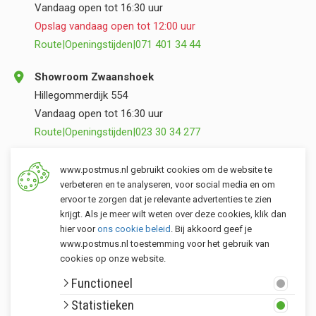
Vandaag open tot 16:30 uur
Opslag vandaag open tot 12:00 uur
Route
|
Openingstijden
|
071 401 34 44
Showroom Zwaanshoek
Hillegommerdijk 554
Vandaag open tot 16:30 uur
Route
|
Openingstijden
|
023 30 34 277
Opslag Valkenburg (ZH)
www.postmus.nl gebruikt cookies om de website te
Torenvlietslaan 3
verbeteren en te analyseren, voor social media en om
ervoor te zorgen dat je relevante advertenties te zien
Vandaag open tot 12:00 uur
krijgt. Als je meer wilt weten over deze cookies, klik dan
Route
|
Openingstijden
|
071 401 34 44
hier voor
ons cookie beleid
. Bij akkoord geef je
www.postmus.nl toestemming voor het gebruik van
cookies op onze website.
Klantenservice
Functioneel
Postmus merken
Statistieken