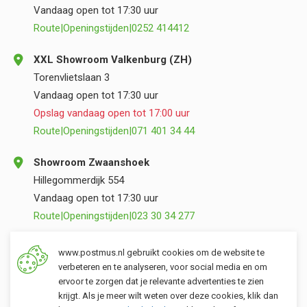
Vandaag open tot 17:30 uur
Route
|
Openingstijden
|
0252 414412
XXL Showroom Valkenburg (ZH)
Torenvlietslaan 3
Vandaag open tot 17:30 uur
Opslag vandaag open tot 17:00 uur
Route
|
Openingstijden
|
071 401 34 44
Showroom Zwaanshoek
Hillegommerdijk 554
Vandaag open tot 17:30 uur
Route
|
Openingstijden
|
023 30 34 277
Opslag Valkenburg (ZH)
www.postmus.nl gebruikt cookies om de website te
Torenvlietslaan 3
verbeteren en te analyseren, voor social media en om
ervoor te zorgen dat je relevante advertenties te zien
Vandaag open tot 17:00 uur
krijgt. Als je meer wilt weten over deze cookies, klik dan
Route
|
Openingstijden
|
071 401 34 44