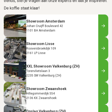
trends, stel je vragen aan onze experts en laat je inspireren.
De koffie staat klaar!
Showroom Amsterdam
Johan Cruijff Boulevard 42
1101 BH Amsterdam
Showroom Lisse
Rooversbroekdijk 109
2161 LP Lisse
XXL Showroom Valkenburg (ZH)
Torenvlietslaan 3
2235 SM Valkenburg (ZH)
Showroom Zwaanshoek
Hillegommerdijk 554
2136 KX Zwaanshoek
Opslag Valkenburg (ZH)