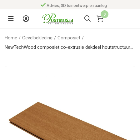
Advies, 3D tuinontwerp en aanleg
0
Home
/
Gevelbekleding
/
Composiet
/
NewTechWood composiet co-extrusie dekdeel houtstructuur
2,3 x 21 x 300 cm, Red Cedar.*