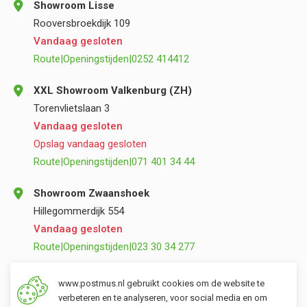
Showroom Lisse
Rooversbroekdijk 109
Vandaag gesloten
Route
|
Openingstijden
|
0252 414412
XXL Showroom Valkenburg (ZH)
Torenvlietslaan 3
Vandaag gesloten
Opslag vandaag gesloten
Route
|
Openingstijden
|
071 401 34 44
Showroom Zwaanshoek
Hillegommerdijk 554
Vandaag gesloten
Route
|
Openingstijden
|
023 30 34 277
Opslag Valkenburg (ZH)
www.postmus.nl gebruikt cookies om de website te
Torenvlietslaan 3
verbeteren en te analyseren, voor social media en om