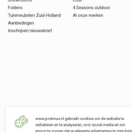
Showrooms
Cosi
Folders
4 Seasons outdoor
Tuinmeubelen Zuid-Holland
Al onze merken
Aanbiedingen
Inschrijven nieuwsbrief
www.postmus.nl gebruikt cookies om de website te
verbeteren en te analyseren, voor social media en om
ervoor te zorgen dat je relevante advertenties te zien krijg