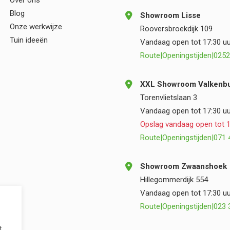
Over ons
Blog
Showroom Lisse
Onze werkwijze
Rooversbroekdijk 109
Tuin ideeën
Vandaag open tot 17:30 uu
Route
|
Openingstijden
|
0252
XXL Showroom Valkenbu
Torenvlietslaan 3
Vandaag open tot 17:30 uu
Opslag vandaag open tot 1
Route
|
Openingstijden
|
071 
Showroom Zwaanshoek
Hillegommerdijk 554
Vandaag open tot 17:30 uu
Route
|
Openingstijden
|
023 
t.