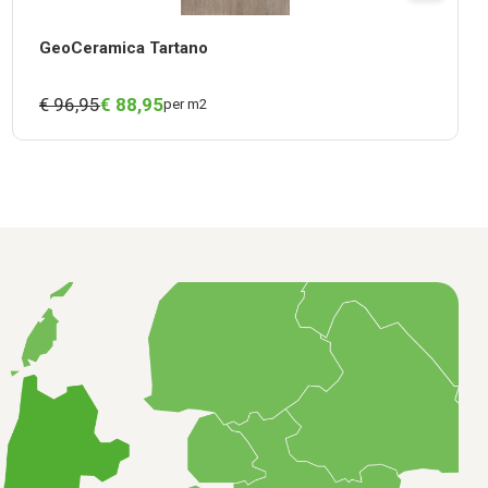
GeoCeramica Tartano
€ 96,95
€
88,
95
per m2