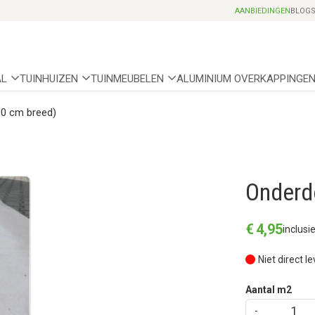
Professionele partnerhoveniers
AANBIEDINGEN
BLOG
AL
TUINHUIZEN
TUINMEUBELEN
ALUMINIUM OVERKAPPINGE
0 cm breed)
Onderd
€
4
,
95
inclusi
Niet direct l
Aantal m2