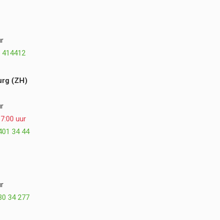
Hoveniers van harte aanbevelen. ⭐⭐⭐⭐⭐
r
 414412
rg (ZH)
r
7:00 uur
401 34 44
r
30 34 277