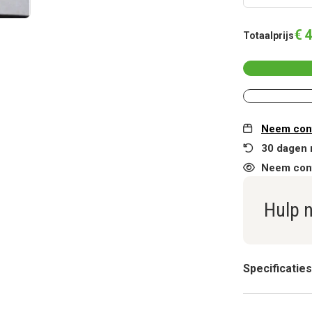
€
4
Totaalprijs
Neem cont
30 dagen 
Neem cont
Hulp 
Specificaties