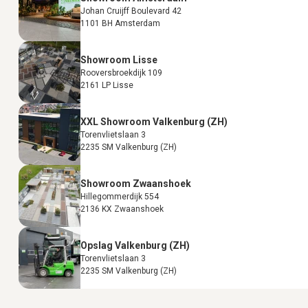
Johan Cruijff Boulevard 42
1101 BH Amsterdam
Showroom Lisse
Rooversbroekdijk 109
2161 LP Lisse
XXL Showroom Valkenburg (ZH)
Torenvlietslaan 3
2235 SM Valkenburg (ZH)
Showroom Zwaanshoek
Hillegommerdijk 554
2136 KX Zwaanshoek
Opslag Valkenburg (ZH)
Torenvlietslaan 3
2235 SM Valkenburg (ZH)