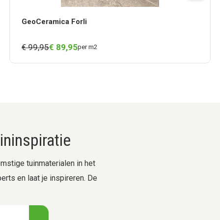
GeoCeramica Forli
€ 99,95
€
89,
95
per m2
ninspiratie
stige tuinmaterialen in het
rts en laat je inspireren. De