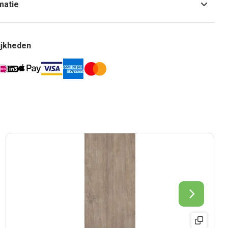
matie
ijkheden