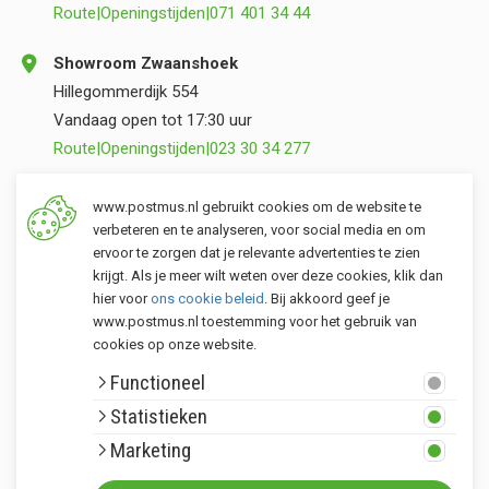
Route
|
Openingstijden
|
071 401 34 44
Showroom Zwaanshoek
Hillegommerdijk 554
Vandaag open tot 17:30 uur
Route
|
Openingstijden
|
023 30 34 277
Opslag Valkenburg (ZH)
www.postmus.nl gebruikt cookies om de website te
Torenvlietslaan 3
verbeteren en te analyseren, voor social media en om
ervoor te zorgen dat je relevante advertenties te zien
Vandaag open tot 17:00 uur
krijgt. Als je meer wilt weten over deze cookies, klik dan
Route
|
Openingstijden
|
071 401 34 44
hier voor
ons cookie beleid
. Bij akkoord geef je
www.postmus.nl toestemming voor het gebruik van
cookies op onze website.
Klantenservice
Functioneel
Postmus merken
Statistieken
Rondom Postmus
Marketing