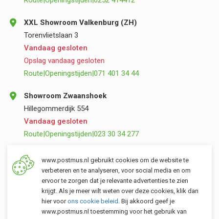
Route
|
Openingstijden
|
0252 414412
XXL Showroom Valkenburg (ZH)
Torenvlietslaan 3
Vandaag gesloten
Opslag vandaag gesloten
Route
|
Openingstijden
|
071 401 34 44
Showroom Zwaanshoek
Hillegommerdijk 554
Vandaag gesloten
Route
|
Openingstijden
|
023 30 34 277
Opslag Valkenburg (ZH)
www.postmus.nl gebruikt cookies om de website te
Torenvlietslaan 3
verbeteren en te analyseren, voor social media en om
ervoor te zorgen dat je relevante advertenties te zien
Vandaag gesloten
krijgt. Als je meer wilt weten over deze cookies, klik dan
Route
|
Openingstijden
|
071 401 34 44
hier voor
ons cookie beleid
. Bij akkoord geef je
www.postmus.nl toestemming voor het gebruik van