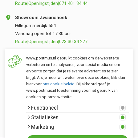
Route
|
Openingstijden
|
071 401 34 44
Showroom Zwaanshoek
Hillegommerdijk 554
Vandaag open tot 17:30 uur
Route
|
Openingstijden
|
023 30 34 277
Opslag Valkenburg (ZH)
www.postmus.nl gebruikt cookies om de website te
Torenvlietslaan 3
verbeteren en te analyseren, voor social media en om
ervoor te zorgen dat je relevante advertenties te zien
Vandaag open tot 17:00 uur
krijgt. Als je meer wilt weten over deze cookies, klik dan
Route
|
Openingstijden
|
071 401 34 44
hier voor
ons cookie beleid
. Bij akkoord geef je
www.postmus.nl toestemming voor het gebruik van
cookies op onze website.
Klantenservice
Functioneel
Postmus merken
Statistieken
Rondom Postmus
Marketing