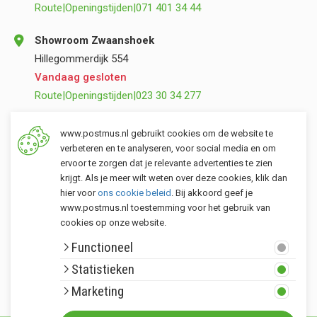
Route
|
Openingstijden
|
071 401 34 44
Showroom Zwaanshoek
Hillegommerdijk 554
Vandaag gesloten
Route
|
Openingstijden
|
023 30 34 277
Opslag Valkenburg (ZH)
www.postmus.nl gebruikt cookies om de website te
Torenvlietslaan 3
verbeteren en te analyseren, voor social media en om
ervoor te zorgen dat je relevante advertenties te zien
Vandaag gesloten
krijgt. Als je meer wilt weten over deze cookies, klik dan
Route
|
Openingstijden
|
071 401 34 44
hier voor
ons cookie beleid
. Bij akkoord geef je
www.postmus.nl toestemming voor het gebruik van
cookies op onze website.
Klantenservice
Functioneel
Postmus merken
Statistieken
Rondom Postmus
Marketing