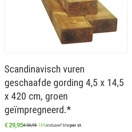
Scandinavisch vuren
geschaafde gording 4,5 x 14,5
x 420 cm, groen
geïmpregneerd.*
€
29
,
95
€
35
,
95
-16%
inclusief btw
per st.