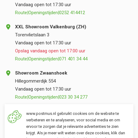
Vandaag open tot 17:30 uur
Route
|
Openingstijden
|
0252 414412
XXL Showroom Valkenburg (ZH)
Torenvlietslaan 3
Vandaag open tot 17:30 uur
Opslag vandaag open tot 17:00 uur
Route
|
Openingstijden
|
071 401 34 44
Showroom Zwaanshoek
Hillegommerdijk 554
Vandaag open tot 17:30 uur
Route
|
Openingstijden
|
023 30 34 277
Opslag Valkenburg (ZH)
www.postmus.nl gebruikt cookies om de website te
Torenvlietslaan 3
verbeteren en te analyseren, voor social media en om
ervoor te zorgen dat je relevante advertenties te zien
Vandaag open tot 17:00 uur
krijgt. Als je meer wilt weten over deze cookies, klik dan
Route
|
Openingstijden
|
071 401 34 44