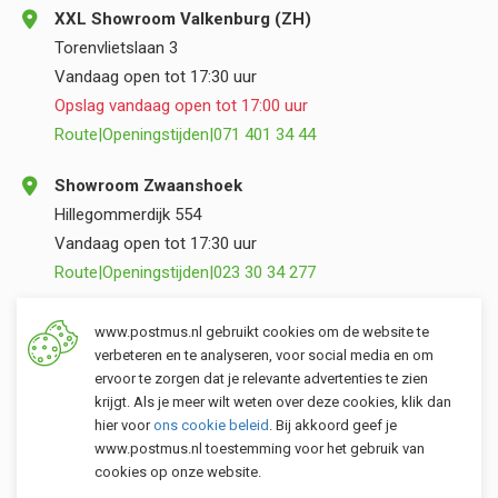
XXL Showroom Valkenburg (ZH)
Torenvlietslaan 3
Vandaag open tot 17:30 uur
Opslag vandaag open tot 17:00 uur
Route
|
Openingstijden
|
071 401 34 44
Showroom Zwaanshoek
Hillegommerdijk 554
Vandaag open tot 17:30 uur
Route
|
Openingstijden
|
023 30 34 277
Opslag Valkenburg (ZH)
www.postmus.nl gebruikt cookies om de website te
Torenvlietslaan 3
verbeteren en te analyseren, voor social media en om
ervoor te zorgen dat je relevante advertenties te zien
Vandaag open tot 17:00 uur
krijgt. Als je meer wilt weten over deze cookies, klik dan
Route
|
Openingstijden
|
071 401 34 44
hier voor
ons cookie beleid
. Bij akkoord geef je
www.postmus.nl toestemming voor het gebruik van
cookies op onze website.
Klantenservice