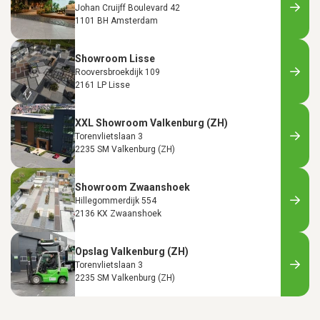
Johan Cruijff Boulevard 42
1101 BH Amsterdam
Showroom Lisse
Rooversbroekdijk 109
2161 LP Lisse
XXL Showroom Valkenburg (ZH)
Torenvlietslaan 3
2235 SM Valkenburg (ZH)
Showroom Zwaanshoek
Hillegommerdijk 554
2136 KX Zwaanshoek
Opslag Valkenburg (ZH)
Torenvlietslaan 3
2235 SM Valkenburg (ZH)