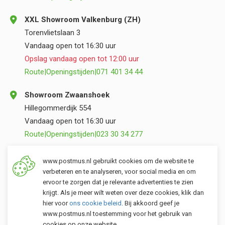
XXL Showroom Valkenburg (ZH)
Torenvlietslaan 3
Vandaag open tot 16:30 uur
Opslag vandaag open tot 12:00 uur
Route
|
Openingstijden
|
071 401 34 44
Showroom Zwaanshoek
Hillegommerdijk 554
Vandaag open tot 16:30 uur
Route
|
Openingstijden
|
023 30 34 277
Opslag Valkenburg (ZH)
www.postmus.nl gebruikt cookies om de website te
Torenvlietslaan 3
verbeteren en te analyseren, voor social media en om
ervoor te zorgen dat je relevante advertenties te zien
Vandaag open tot 12:00 uur
krijgt. Als je meer wilt weten over deze cookies, klik dan
Route
|
Openingstijden
|
071 401 34 44
hier voor
ons cookie beleid
. Bij akkoord geef je
www.postmus.nl toestemming voor het gebruik van
cookies op onze website.