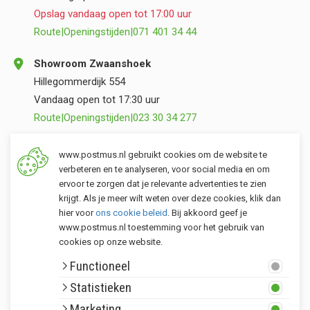
Opslag vandaag open tot 17:00 uur
Route
|
Openingstijden
|
071 401 34 44
Showroom Zwaanshoek
Hillegommerdijk 554
Vandaag open tot 17:30 uur
Route
|
Openingstijden
|
023 30 34 277
Opslag Valkenburg (ZH)
www.postmus.nl gebruikt cookies om de website te
Torenvlietslaan 3
verbeteren en te analyseren, voor social media en om
ervoor te zorgen dat je relevante advertenties te zien
Vandaag open tot 17:00 uur
krijgt. Als je meer wilt weten over deze cookies, klik dan
Route
|
Openingstijden
|
071 401 34 44
hier voor
ons cookie beleid
. Bij akkoord geef je
www.postmus.nl toestemming voor het gebruik van
cookies op onze website.
Klantenservice
Functioneel
Postmus merken
Statistieken
Rondom Postmus
Marketing