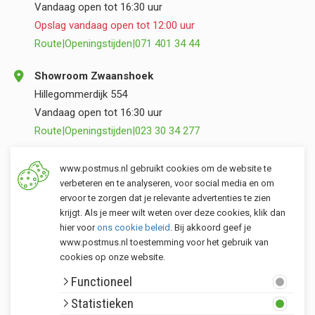
Vandaag open tot 16:30 uur
Opslag vandaag open tot 12:00 uur
Route
|
Openingstijden
|
071 401 34 44
Showroom Zwaanshoek
Hillegommerdijk 554
Vandaag open tot 16:30 uur
Route
|
Openingstijden
|
023 30 34 277
Opslag Valkenburg (ZH)
www.postmus.nl gebruikt cookies om de website te
Torenvlietslaan 3
verbeteren en te analyseren, voor social media en om
ervoor te zorgen dat je relevante advertenties te zien
Vandaag open tot 12:00 uur
krijgt. Als je meer wilt weten over deze cookies, klik dan
Route
|
Openingstijden
|
071 401 34 44
hier voor
ons cookie beleid
. Bij akkoord geef je
www.postmus.nl toestemming voor het gebruik van
cookies op onze website.
Klantenservice
Functioneel
Postmus merken
Statistieken
Rondom Postmus