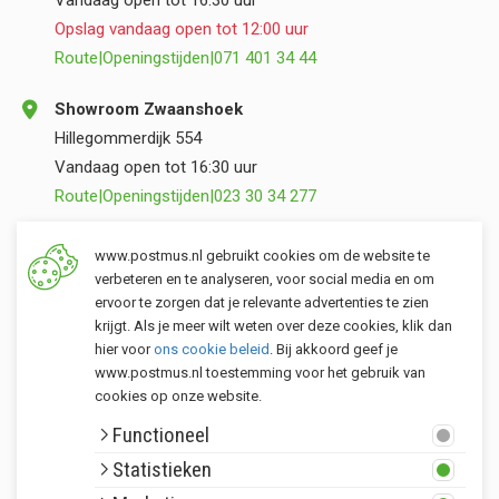
Vandaag open tot 16:30 uur
Opslag vandaag open tot 12:00 uur
Route
|
Openingstijden
|
071 401 34 44
Showroom Zwaanshoek
Hillegommerdijk 554
Vandaag open tot 16:30 uur
Route
|
Openingstijden
|
023 30 34 277
Opslag Valkenburg (ZH)
www.postmus.nl gebruikt cookies om de website te
Torenvlietslaan 3
verbeteren en te analyseren, voor social media en om
ervoor te zorgen dat je relevante advertenties te zien
Vandaag open tot 12:00 uur
krijgt. Als je meer wilt weten over deze cookies, klik dan
Route
|
Openingstijden
|
071 401 34 44
hier voor
ons cookie beleid
. Bij akkoord geef je
www.postmus.nl toestemming voor het gebruik van
cookies op onze website.
Klantenservice
Functioneel
Postmus merken
Statistieken
Rondom Postmus