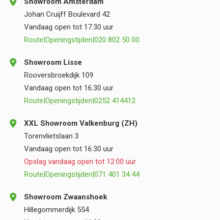
Showroom Amsterdam
Johan Cruijff Boulevard 42
Vandaag open tot 17:30 uur
Route
|
Openingstijden
|
020 802 50 00
Showroom Lisse
Rooversbroekdijk 109
Vandaag open tot 16:30 uur
Route
|
Openingstijden
|
0252 414412
XXL Showroom Valkenburg (ZH)
Torenvlietslaan 3
Vandaag open tot 16:30 uur
Opslag vandaag open tot 12:00 uur
Route
|
Openingstijden
|
071 401 34 44
Showroom Zwaanshoek
Hillegommerdijk 554