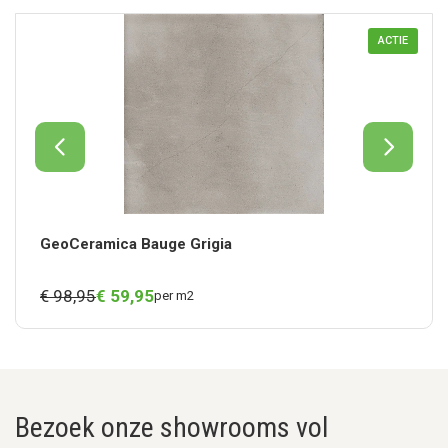
ACTIE
GeoCeramica Bauge Grigia
€ 98,95
€
59,
95
per m2
Bezoek onze showrooms vol