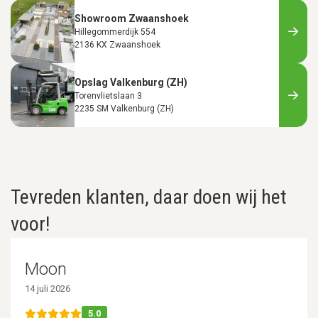
Showroom Zwaanshoek
Hillegommerdijk 554
2136 KX Zwaanshoek
Opslag Valkenburg (ZH)
Torenvlietslaan 3
2235 SM Valkenburg (ZH)
Tevreden klanten, daar doen wij het
voor!
Moon
14 juli 2026
5.0