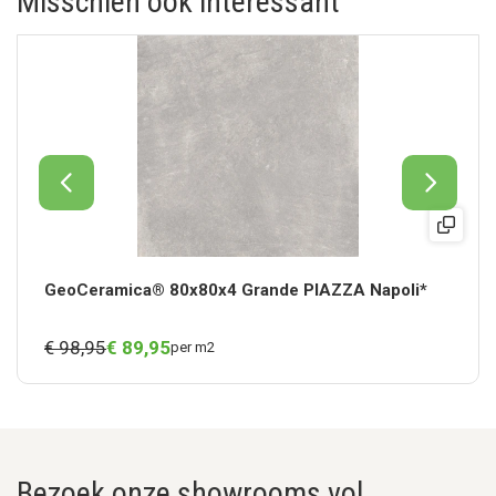
Misschien ook interessant
GeoCeramica® 80x80x4 Grande PIAZZA Napoli*
€ 98,95
€
89,
95
per m2
Bezoek onze showrooms vol