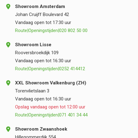
Showroom Amsterdam
Johan Cruijff Boulevard 42
Vandaag open tot 17:30 uur
Route
|
Openingstijden
|
020 802 50 00
Showroom Lisse
Rooversbroekdijk 109
Vandaag open tot 16:30 uur
Route
|
Openingstijden
|
0252 414412
XXL Showroom Valkenburg (ZH)
Torenvlietslaan 3
Vandaag open tot 16:30 uur
Opslag vandaag open tot 12:00 uur
Route
|
Openingstijden
|
071 401 34 44
Showroom Zwaanshoek
Hillegommerdijk 554