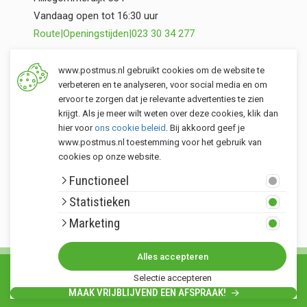
Vandaag open tot 16:30 uur
Route
|
Openingstijden
|
023 30 34 277
Opslag Valkenburg (ZH)
www.postmus.nl gebruikt cookies om de website te
Torenvlietslaan 3
verbeteren en te analyseren, voor social media en om
ervoor te zorgen dat je relevante advertenties te zien
Vandaag open tot 12:00 uur
krijgt. Als je meer wilt weten over deze cookies, klik dan
Route
|
Openingstijden
|
071 401 34 44
hier voor
ons cookie beleid
. Bij akkoord geef je
www.postmus.nl toestemming voor het gebruik van
cookies op onze website.
Klantenservice
Functioneel
Postmus merken
Statistieken
Rondom Postmus
Marketing
Alles accepteren
© Copyright 2026. Alle rechten voorbehouden Postmus.nl - Het buitenleven •
Selectie accepteren
Algemene voorwaarden
•
Privacy statement
•
Sitemap
MAAK VRIJBLIJVEND EEN AFSPRAAK!